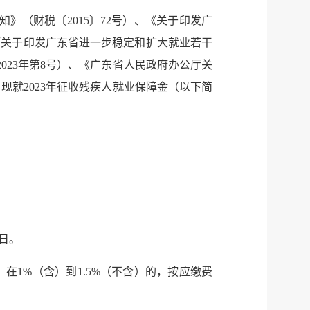
》（财税〔2015〕72号）、《关于印发广
厅关于印发广东省进一步稳定和扩大就业若干
2023年第8号）、《广东省人民政府办公厅关
，现就2023年征收残疾人就业保障金（以下简
1日。
服务网
政务
在1%（含）到1.5%（不含）的，按应缴费
执
公
法
示