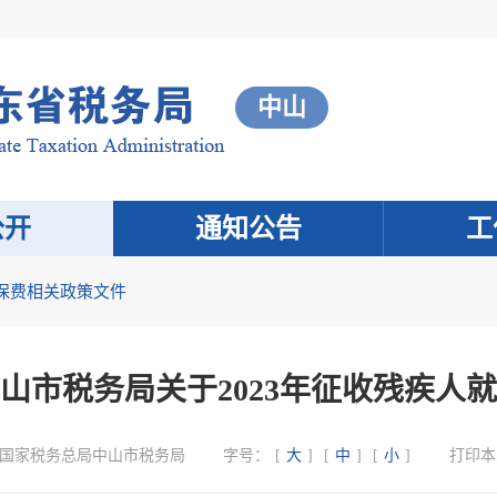
中山
公开
通知公告
工
保费相关政策文件
山市税务局关于2023年征收残疾人
国家税务总局中山市税务局
字号：
[
大
]
[
中
]
[
小
]
打印本