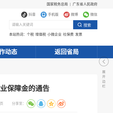
国家税务总局
|
广东省人民政府
抖音
手机版
微博
微信
本站热词：
个税
增值税
小微企业
社保费
发票
作动态
返回省局
展
开
边
栏
就业保障金的通告
页
分享至：