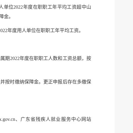
税务局
电子
用人单位2022年度在职职工年平均工资超中山
请找我
有问题
保障金。
2022年度用人单位在职职工年平均工资。
微信
微博
新浪
所属期2022年度在职职工人数和工资总额，按
传递
政声
建议
网站
申报并按时缴纳保障金。更正申报后存在多缴保
ax.gov.cn、广东省残疾人就业服务中心网站