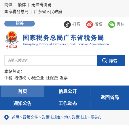
简体
|
繁体
|
无障碍浏览
国家税务总局
|
广东省人民政府
韶关
抖音
微博
微信
本站热词：
个税
增值税
小微企业
社保费
发票
首页
信息公开
返回省局
通知公告
工作动态
首页
>
政策文件
>
政策法规库
>
地方政策法规
>
韶关市