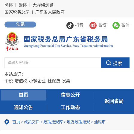
简体
|
繁体
|
无障碍浏览
国家税务总局
|
广东省人民政府
汕尾
抖音
微博
微信
本站热词：
个税
增值税
小微企业
社保费
发票
首页
信息公开
返回省局
通知公告
工作动态
首页
>
政策文件
>
政策法规库
>
地方政策法规
>
汕尾市