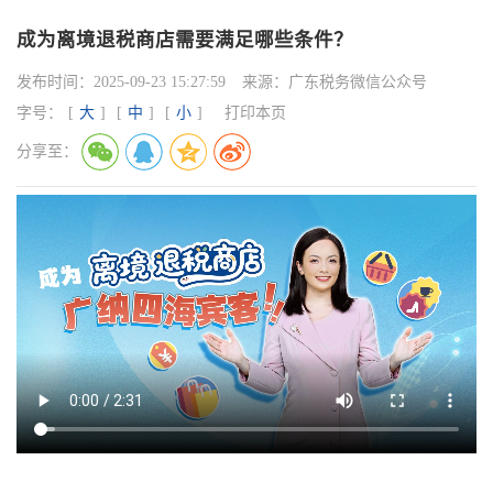
成为离境退税商店需要满足哪些条件？
发布时间：
2025-09-23 15:27:59
来源：
广东税务微信公众号
字号：
[
大
]
[
中
]
[
小
]
打印本页
分享至：