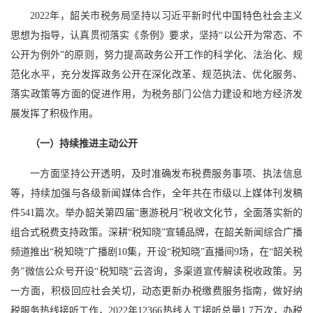
2022年，韶关市税务局坚持以习近平新时代中国特色社会主义
思想为指导，认真贯彻落实《条例》要求，坚持“以公开为常态、不
公开为例外”的原则，努力提高政务公开工作的科学化、法治化、规
范化水平，充分发挥政务公开在深化改革、规范执法、优化服务、
落实政策等方面的促进作用，为税务部门公信力建设和地方经济发
展发挥了积极作用。
（一）持续推进主动公开
一方面坚持公开透明，及时准确发布税费服务事项、执法信息
等，持续加强与各级新闻媒体合作，全年共在市级以上媒体刊发稿
件541篇次。举办韶关第四届“惠游税月”税收文化节，全面落实新的
组合式税费支持政策。深耕“税知晓”宣辅品牌，在韶关新闻综合广播
频道推出“税知晓”广播剧10集，开设“税知晓”直播间9场，在“韶关税
务”微信公众号开设“税知晓”云咨询，多渠道宣传解读税收政策。另
一方面，积极回应社会关切，动态更新办税缴费服务指南，做好纳
税服务热线接听工作，2022年12366热线人工接听总量1.7万次，办税