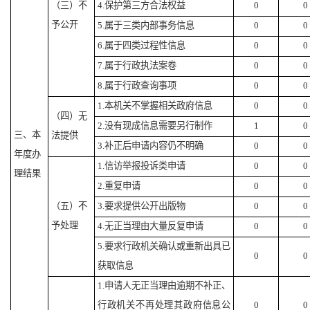
（三）不
4.保护第三方合法权益
0
0
予公开
5.属于三类内部事务信息
0
0
6.属于四类过程性信息
0
0
7.属于行政执法案卷
0
0
8.属于行政查询事项
0
0
1.本机关不掌握相关政府信息
0
0
（四）无
2.没有现成信息需要另行制作
1
0
三、本
法提供
3.补正后申请内容仍不明确
0
0
年度办
1.信访举报投诉类申请
0
0
理结果
2.重复申请
0
0
（五）不
3.要求提供公开出版物
0
0
予处理
4.无正当理由大量反复申请
0
0
5.要求行政机关确认或重新出具已
0
0
获取信息
1.申请人无正当理由逾期不补正、
行政机关不再处理其政府信息公
0
0