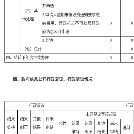
开申请
（六）其
2.申请人逾期未按收费通知要求缴
他处理
纳费用、行政机关不再处理其政
0
0
府信息公开申请
3.其他
0
0
（七）总计
1
0
四、结转下年度继续办理
0
0
四、政府信息公开行政复议、行政诉讼情况
行政复议
行政
未经复议直接起诉
结果
结果
其他
尚未
总计
结果
结果
其他
尚未
维持
纠正
结果
审结
总计
维持
纠正
结果
审结