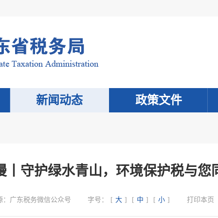
新闻动态
政策文件
漫丨守护绿水青山，环境保护税与您
源：
广东税务微信公众号
字号：
[
大
]
[
中
]
[
小
]
打印本页