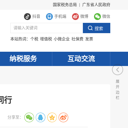
国家税务总局
|
广东省人民政府
抖音
手机端
微博
微信
本站热词：
个税
增值税
小微企业
社保费
发票
纳税服务
互动交流
展
开
边
栏
同行
分享至：