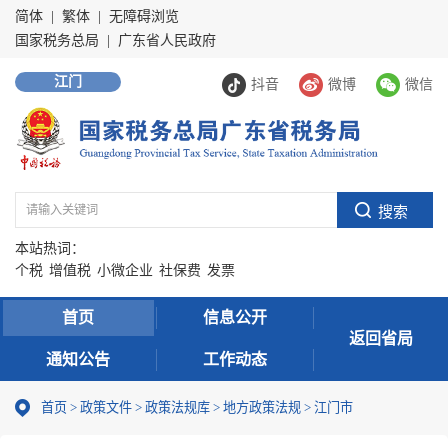
简体
|
繁体
|
无障碍浏览
国家税务总局
|
广东省人民政府
江门
抖音
微博
微信
本站热词：
个税
增值税
小微企业
社保费
发票
首页
信息公开
返回省局
通知公告
工作动态
首页
>
政策文件
>
政策法规库
>
地方政策法规
>
江门市