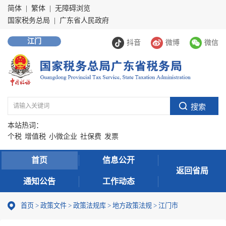
简体
|
繁体
|
无障碍浏览
国家税务总局
|
广东省人民政府
江门
抖音
微博
微信
本站热词：
个税
增值税
小微企业
社保费
发票
首页
信息公开
返回省局
通知公告
工作动态
首页
>
政策文件
>
政策法规库
>
地方政策法规
>
江门市