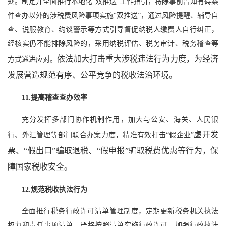
处。制定并全面推行本地化“双推送”工作指引，将除事前告知有碍案
件查办以外的涉税费风险事项实施“双推送”，通过风险提醒、辅导自
查、说服教育、约谈警示等方式引导督促纳税人缴费人自行纠正，
经核实仍不能排除风险的，采用纳税评估、税务审计、税务稽查等
依法加大打击重大涉税违法行为力度，为经济
方式递进应对。
发展营造规范有序、公平竞争的税收法治环境。
11.提高稽查查办效率
充分发挥多部门协作机制作用，加大与公安、海关、人民银
虚开发
行、外汇管理等部门联合办案力度，精准有效打击“假企业”
票、“假出口”骗取退税、“假申报”骗取税费优惠等行为，保
障国家税收安全。
12.规范税收执法行为
全面推行税务行政许可清单管理制度，定期更新税务机关执法
权力和责任事项清单，严格按照清单实施行政许可。加强行政执法