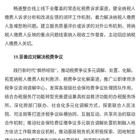
畅通整合线上线下全覆盖的常态化税费诉求渠道，健全纳税人
缴费人诉求分析和改进反馈的闭环工作机制，着力解决纳税人缴费
人急难愁盼问题。建立服务质量评价或诉求的对外公布机制，将纳
税人缴费人反映的重点问题线索纳入税收工作督查，主动回应纳税
人缴费人关切。
19.妥善应对解决税费争议
践行新时代“枫桥经验”，推动税费争议多元调解、处置、化解。
拓宽纳税人缴费人权利救济、税费争议化解渠道，推广公职律师涉
税争议咨询调解中心，发挥各层级社会保险费争议处理团队作用，
结合办税服务厅功能转型完善建设兼具权益救济功能的办税服务场
所。深化跨部门联办、社会化多元化调解方式，探索联合人民法
院、司法局等打造涉税争议纵横协同、互融互动、共享共治的联动
合作机制；推动社会保险费征缴争议多元联合调解处置机制融入地
方信访工作联席会议机制，推动基层税务机关积极探索、因地制宜