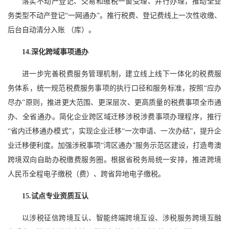
落实不动产登记、交易和缴税一窗受理、并行办理，推动全业
务类型不动产登记“一网通办”。推行税费、登记费线上一次性收缴、
后台自动清分入账 （库）。
14.深化跨域事项通办
进一步完善税费服务管理机制，建立线上线下一体化的税费服
务体系，统一规范税费服务事项的执行口径和服务标准，按照“应办
尽办”原则，推进更大范围、更深层次、更高质量的税费事项全市通
办、全省通办。简化企业跨区域迁移涉税涉费事项办理程序，推行
“省内迁移通办模式”，实现企业迁移“一次申请、一次办结”，提升企
业迁移便利度。加强涉税事项“湾区通办”服务示范区建设，打造粤澳
跨境双向自助办税缴费服务圈。根据省税务局统一安排，推进跨境
人民币全程电子缴税（费）、跨省异地电子缴税。
15.试点专业资质互认
以涉税征信跨境互认、智能终端跨境互设、涉税服务跨境互融