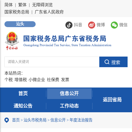
简体
|
繁体
|
无障碍浏览
国家税务总局
|
广东省人民政府
汕头
抖音
微博
微信
本站热词：
个税
增值税
小微企业
社保费
发票
首页
信息公开
返回省局
通知公告
工作动态
首页
>
汕头市税务局
>
信息公开
>
年度法治报告