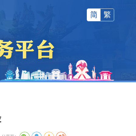
简
繁
设