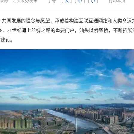
来源：
汕头政务发布
字号：
[
大
]
[
中
]
[
小
]
打印本页
赢、共同发展的理念与愿望，承载着构建互联互通网络和人类命运
、21世纪海上丝绸之路的重要门户，汕头以侨架桥，不断拓展
”建设。