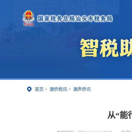
首页
>
潮侨税讯
>
潮声侨讯
从“能