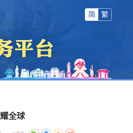
简
繁
闪耀全球