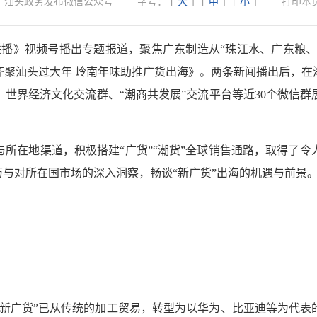
：
汕头政务发布微信公众号
字号：
[
大
]
[
中
]
[
小
]
打印本
联播》视频号播出专题报道，聚焦广东制造从“珠江水、广东粮、
齐聚汕头过大年 岭南年味助推广货出海》。两条新闻播出后，在
、世界经济文化交流群、“潮商共发展”交流平台等近30个微信群展
所在地渠道，积极搭建“广货”“潮货”全球销售通路，取得了
历与对所在国市场的深入洞察，畅谈“新广货”出海的机遇与前景
“新广货”已从传统的加工贸易，转型为以华为、比亚迪等为代表