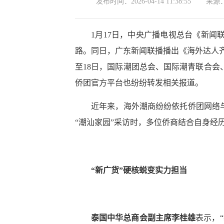
发布时间：
2026-04-14 11:38:55
来源
1月17日，中央广播电视总台《新闻
路。同日，广东新闻联播播出《海外达人
至18日，国际潮团总会、国际潮青联合会
侨团官方平台也纷纷转发相关报道。
近年来，海外潮商纷纷依托侨团网络与
“潮汕家园”采访时，多位侨商结合自身经
“新广货”硬核蜕变实力担当
泰国中华总商会副主席李桂雄
表示，