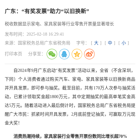
广东：“有奖发票”助力“以旧换新”
税收数据显示家电、家具家装等行业零售开票量显著增长
发布时间：
2025-02-18 16:29:41
来源：
国家税务总局广东省税务局
字号：
[
大
]
[
中
]
[
小
]
打印本页
分享至：
自2024年9月广东启动“有奖发票”活动以来，全省（不含深圳，
下同）个人消费者通过购买汽车、家电、家具家装等以旧换新商品
并开具发票，即可参与抽奖。截至目前，共有170万人次参与抽奖活
动，已累计领取奖金超1800万元，其中定期抽奖的最高单笔奖金高
达5万元。随着活动进入最后倒计时，国家税务总局广东省税务局提
醒广大市民：抓紧时间开具发票，2月底前登记抽奖，可赢取万元现
金大奖！
消费热潮持续，家具家装行业零售开票份数同比增长超70%