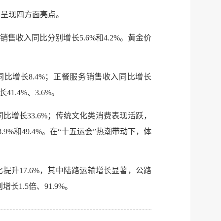
服务网
，呈现四方面亮点。
政务
收入同比分别增长5.6%和4.2%。黄金价
公示
执法
税务局
电子
比增长8.4%；正餐服务销售收入同比增长
微信
.4%、3.6%。
微博
增长33.6%；传统文化类消费表现活跃，
%和49.4%。在“十五运会”热潮带动下，体
传递
政声
建议
网站
升17.6%，其中陆路运输增长显著，公路
1.5倍、91.9%。