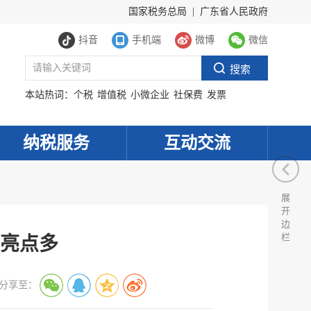
国家税务总局
|
广东省人民政府
抖音
手机端
微博
微信
本站热词：
个税
增值税
小微企业
社保费
发票
纳税服务
互动交流
展
开
边
栏
亮点多
分享至：