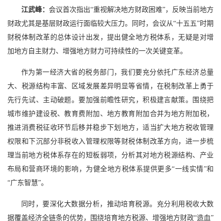
江武峰：
会议首次指出“重视解决地方财政困难”，反映当前地方
财政尤其是基层财政运行面临较大压力。同时，会议从“十五五”时期
财税体制改革的总体设计出发，提出健全地方税体系，无疑是对增
加地方自主财力、增强地方财力可持续性的一次关键变革。
作为第一经济大省的税务部门，我们要充分依托广东经济总量
大、税源结构丰富、区域发展差异明显等省情，在税制改革上勇于
先行先试、主动破题。要加强前瞻性研究，积极建言献策。围绕把
城市维护建设税、教育费附加、地方教育附加合并为地方附加税，
推进消费税征收环节后移并稳步下划地方，适当扩大地方税收管理
权限和下沉部分非税收入管理权限等财税体制改革方向，进一步梳
理当前地方税体系存在的短板弱项，分析其对地方税源结构、产业
布局和营商环境的影响，为健全地方税体系提供更多“一线实情”和
“广东智慧”。
同时，要深化大数据分析，推动培育税源。充分利用税收大数
据覆盖经济全链条的优势，围绕培育地方税源、增强地方财政“造血”