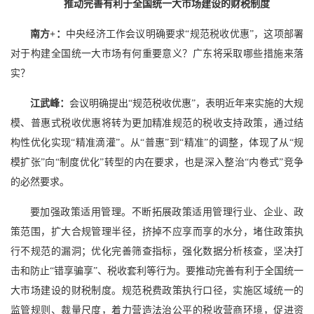
推动完善有利于全国统一大市场建设的财税制度
南方+：
中央经济工作会议明确要求“规范税收优惠”，这项部署
对于构建全国统一大市场有何重要意义？广东将采取哪些措施来落
实？
江武峰：
会议明确提出“规范税收优惠”，表明近年来实施的大规
模、普惠式税收优惠将转为更加精准规范的税收支持政策，通过结
构性优化实现“精准滴灌”。从“普惠”到“精准”的调整，体现了从“规
模扩张”向“制度优化”转型的内在要求，也是深入整治“内卷式”竞争
的必然要求。
要加强政策适用管理。不断拓展政策适用管理行业、企业、政
策范围，扩大合规管理半径，挤掉不应享而享的水分，堵住政策执
行不规范的漏洞；优化完善筛查指标，强化数据分析核查，坚决打
击和防止“错享骗享”、税收套利等行为。要推动完善有利于全国统一
大市场建设的财税制度。规范税费政策执行口径，实施区域统一的
监管规则、裁量尺度，着力营造法治公平的税收营商环境，促进资