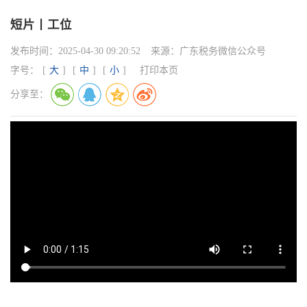
短片丨工位
发布时间：
2025-04-30 09:20:52
来源：
广东税务微信公众号
字号：
[
大
]
[
中
]
[
小
]
打印本页
分享至：