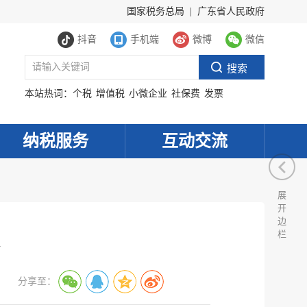
国家税务总局
|
广东省人民政府
抖音
手机端
微博
微信
本站热词：
个税
增值税
小微企业
社保费
发票
纳税服务
互动交流
展
开
边
栏
分享至：