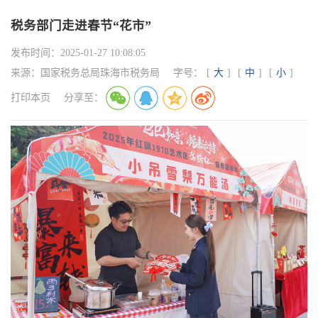
税务部门走进春节“花市”
发布时间：
2025-01-27 10:08:05
来源：
国家税务总局珠海市税务局
字号：
[
大
]
[
中
]
[
小
]
打印本页
分享至：