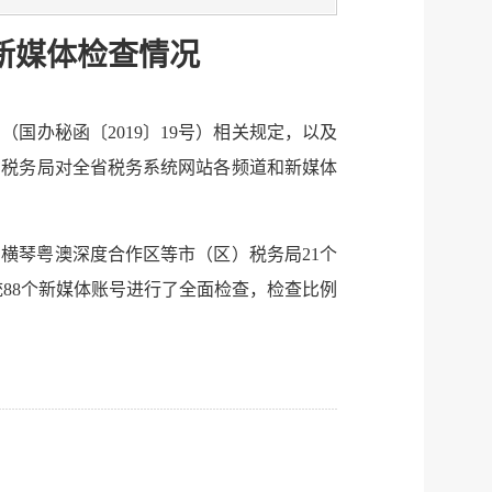
服务网
政务
新媒体检查情况
公示
执法
税务局
电子
办秘函〔2019〕19号）相关规定，以及
省税务局对全省税务系统网站各频道和新媒体
微信
微博
横琴粤澳深度合作区等市（区）税务局21个
传递
政声
88个新媒体账号进行了全面检查，检查比例
建议
网站