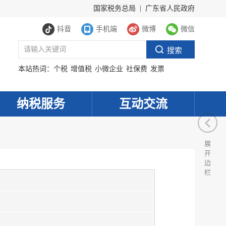
国家税务总局
|
广东省人民政府
抖音
手机端
微博
微信
本站热词：
个税
增值税
小微企业
社保费
发票
纳税服务
互动交流
展
开
边
栏