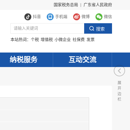
国家税务总局
|
广东省人民政府
抖音
手机端
微博
微信
本站热词：
个税
增值税
小微企业
社保费
发票
纳税服务
互动交流
展
开
边
栏