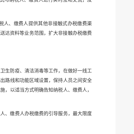
税人、缴费人提供其他非接触式办税缴费渠
式送达资料等业务范围，扩大非接触办税缴费
服务网
政务
公示
执法
、卫生防疫、清洁消毒等工作，在做好一线工
税务局
电子
进出路线和功能区域设置，保持人员之间安全
措施，以适当方式明确告知纳税人、缴费人，
微信
微博
税人、缴费人办税缴费的引导服务，最大限度
传递
政声