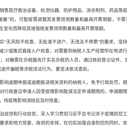
销售医疗救治设备、检测仪器、防护用品、消杀制剂、药品等
“增量”的，可暂按需调整其发票领用数量和最高开票限额，不
生变化而降低其增值税发票领用数量和最高开票限额。
实“无风险不检查、无批准不进户、无违法不停票”的要求，坚
，减少或推迟直接入户检查，对需要到纳税人生产经营所在地进
；对确需在办税服务厅实名办税的人员，通过核验登记证件、
或虚开骗税等涉税违法行为，要坚决依法查处。
影响逾期申报或逾期报送相关资料的纳税人，免予行政处罚，
对行政复议申请人因受疫情影响耽误法定申请期限的，申请期
，待疫情影响消除后及时恢复。
治自觉和行动自觉，深入学习贯彻习近平总书记关于疫情防控
要求和地方党委、政府的安排，在切实加强自身防控的同时，