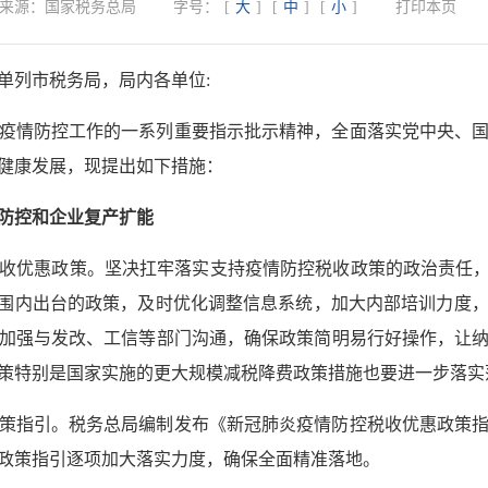
来源：
国家税务总局
字号：
[
大
]
[
中
]
[
小
]
打印本页
单列市税务局，局内各单位:
疫情防控工作的一系列重要指示批示精神，全面落实党中央、
健康发展，现提出如下措施：
防控和企业复产扩能
优惠政策。坚决扛牢落实支持疫情防控税收政策的政治责任，对20
范围内出台的政策，及时优化调整信息系统，加大内部培训力度
加强与发改、工信等部门沟通，确保政策简明易行好操作，让
策特别是国家实施的更大规模减税降费政策措施也要进一步落实
策指引。税务总局编制发布《新冠肺炎疫情防控税收优惠政策
政策指引逐项加大落实力度，确保全面精准落地。