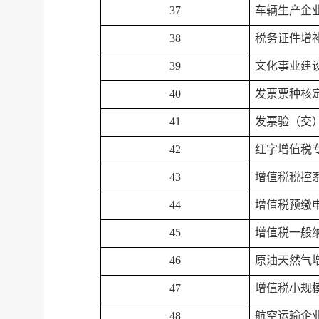
37
车辆生产企
38
税务证件增
39
文化事业建
40
发票票种核
41
发票验（交
42
红字增值税
43
增值税税控
44
增值税预缴
45
增值税一般
46
原油天然气
47
增值税小规
48
航空运输企