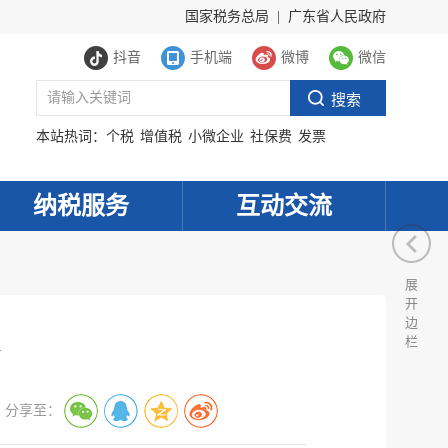
国家税务总局
|
广东省人民政府
抖音
手机端
微博
微信
本站热词：
个税
增值税
小微企业
社保费
发票
纳税服务
互动交流
展
开
边
栏
分享至：