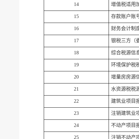
14
增值税适用
15
存款账户账
16
财务会计制
17
银税三方（
18
综合税源信
19
环境保护税
20
增量房房源
21
水资源税税
22
建筑业项目
23
注销建筑业
24
不动产项目
25
注销不动产