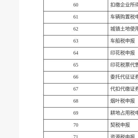
60
扣缴企业所
61
车辆购置税
62
城镇土地使
63
车船税申报
64
印花税申报
65
印花税票代
66
委托代征证
67
代扣代缴证
68
烟叶税申报
69
耕地占用税
70
契税申报
71
资源税申报