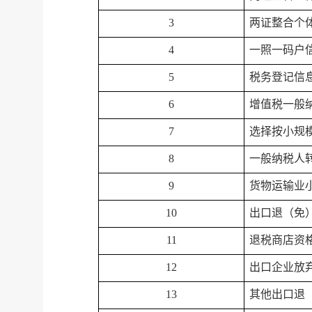
3
两证整合个
4
一照一码户
5
税务登记信息
6
增值税一般
7
选择按小规
8
一般纳税人
9
货物运输业
10
出口退（免
11
退税商店资
12
出口企业放
13
其他出口退