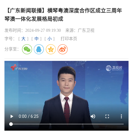
【广东新闻联播】横琴粤澳深度合作区成立三周年
琴澳一体化发展格局初成
发布时间：
2024-09-27 09:19:30
来源：
广东卫视
字号：
[
大
]
[
中
]
[
小
]
打印本页
分享至：