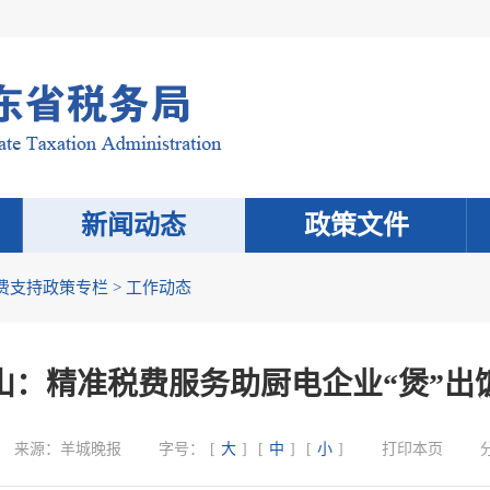
新闻动态
政策文件
费支持政策专栏
>
工作动态
山：精准税费服务助厨电企业“煲”出
来源：
羊城晚报
字号：
[
大
]
[
中
]
[
小
]
打印本页