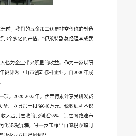
公示
执法
税务局
电子
改造前，我们的五金加工还是非常传统的制造
微信
到3个多亿的产值。”伊莱特副总经理李成武
微博
投入也为企业带来明显的收益。作为一家以研
传递
政声
年被评为中山市创新标杆企业。自2006年成
建议
网站
。
2020-2022年，伊莱特累计享受研发费
置设备、器具加计扣除648万元。税收红利不仅
售收入占其营收的比例近35%，销售网络遍布
简化退税流程，进一步压缩出口退税办理时
流，帮助企业发展扬帆远航。