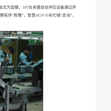
尤为显眼，107台关键自动冲压设备通过声
有序“挥舞”，智慧AGV小车忙碌“走动”，
服务网
政务