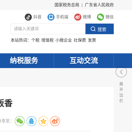
国家税务总局
|
广东省人民政府
抖音
手机端
微博
微信
本站热词：
个税
增值税
小微企业
社保费
发票
纳税服务
互动交流
展
开
边
栏
饭香
分享至：