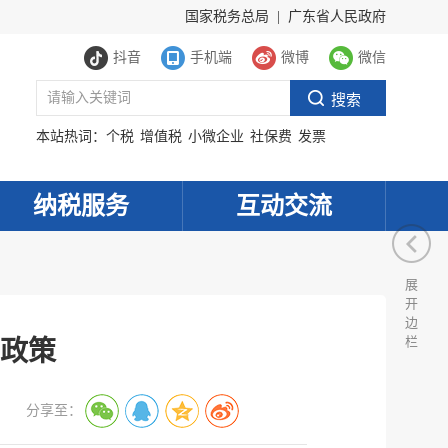
国家税务总局
|
广东省人民政府
抖音
手机端
微博
微信
本站热词：
个税
增值税
小微企业
社保费
发票
纳税服务
互动交流
展
开
边
栏
惠政策
分享至：