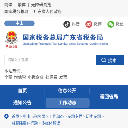
简体
|
繁体
|
无障碍浏览
国家税务总局
|
广东省人民政府
中山
抖音
微博
微信
本站热词：
个税
增值税
小微企业
社保费
发票
首页
信息公开
返回省局
通知公告
工作动态
首页
>
中山市税务局
>
工作动态
>
专题专栏
>
历史专题
>
减税降费在行动
>
多媒体解读