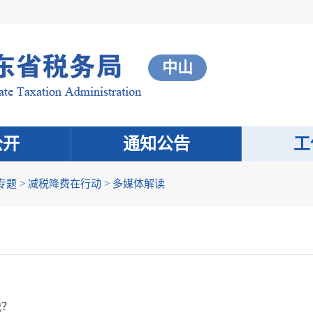
中山
公开
通知公告
工
专题
>
减税降费在行动
>
多媒体解读
？
税？