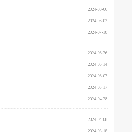
2024-08-06
服务网
政务
2024-08-02
执
公
法
示
2024-07-18
税务局
电子
2024-06-26
请找我
有问题
2024-06-14
微信
2024-06-03
微博
新浪
2024-05-17
2024-04-28
传递
政声
建议
网站
2024-04-08
2024-03-18