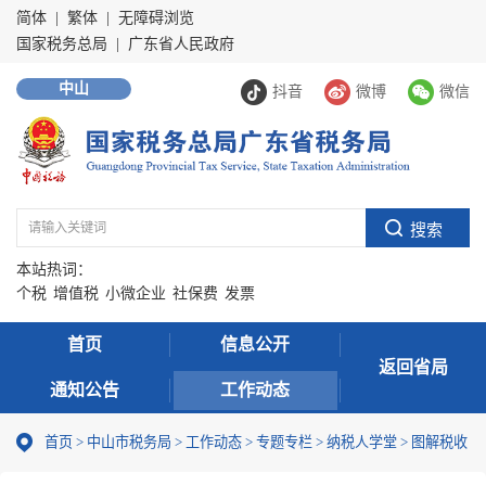
简体
|
繁体
|
无障碍浏览
国家税务总局
|
广东省人民政府
中山
抖音
微博
微信
本站热词：
个税
增值税
小微企业
社保费
发票
首页
信息公开
返回省局
通知公告
工作动态
首页
>
中山市税务局
>
工作动态
>
专题专栏
>
纳税人学堂
>
图解税收