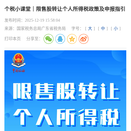
个税小课堂｜限售股转让个人所得税政策及申报指引
发布时间：
2025-12-19 15:58:04
来源：
国家税务总局广东省税务局
字号：
[
大
]
[
中
]
[
小
]
打印本页
分享至：