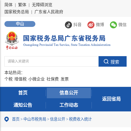
简体
|
繁体
|
无障碍浏览
国家税务总局
|
广东省人民政府
中山
抖音
微博
微信
本站热词：
个税
增值税
小微企业
社保费
发票
首页
信息公开
返回省局
通知公告
工作动态
首页
>
中山市税务局
>
信息公开
>
税费收入统计