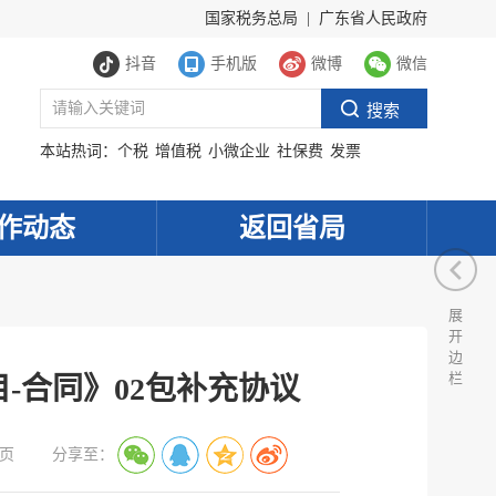
国家税务总局
|
广东省人民政府
抖音
手机版
微博
微信
本站热词：
个税
增值税
小微企业
社保费
发票
作动态
返回省局
展
开
边
栏
目-合同》02包补充协议
页
分享至：
服务网
政务