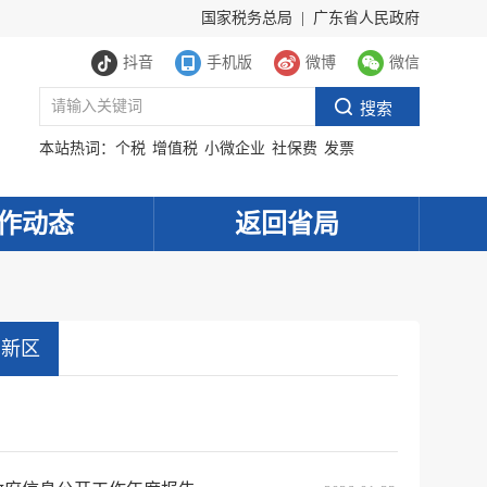
国家税务总局
|
广东省人民政府
抖音
手机版
微博
微信
本站热词：
个税
增值税
小微企业
社保费
发票
作动态
返回省局
高新区