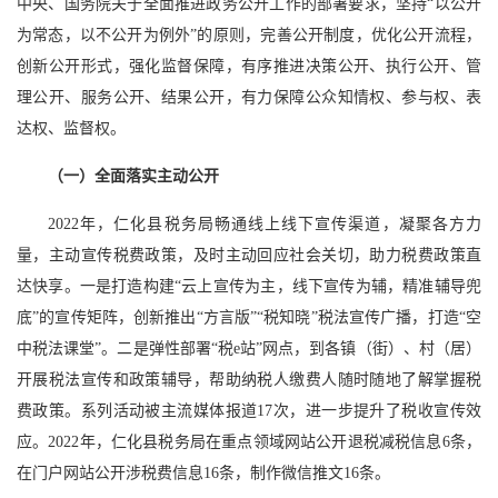
中央、国务院关于全面推进政务公开工作的部署要求，坚持“以公开
为常态，以不公开为例外”的原则，完善公开制度，优化公开流程，
创新公开形式，强化监督保障，有序推进决策公开、执行公开、管
理公开、服务公开、结果公开，有力保障公众知情权、参与权、表
达权、监督权。
（一）全面落实主动公开
2022年，仁化县税务局畅通线上线下宣传渠道，凝聚各方力
量，主动宣传税费政策，及时主动回应社会关切，助力税费政策直
达快享。一是打造构建“云上宣传为主，线下宣传为辅，精准辅导兜
底”的宣传矩阵，创新推出“方言版”“税知晓”税法宣传广播，打造“空
中税法课堂”。二是弹性部署“税e站”网点，到各镇（街）、村（居）
开展税法宣传和政策辅导，帮助纳税人缴费人随时随地了解掌握税
费政策。系列活动被主流媒体报道17次，进一步提升了税收宣传效
应。2022年，仁化县税务局在重点领域网站公开退税减税信息6条，
在门户网站公开涉税费信息16条，制作微信推文16条。