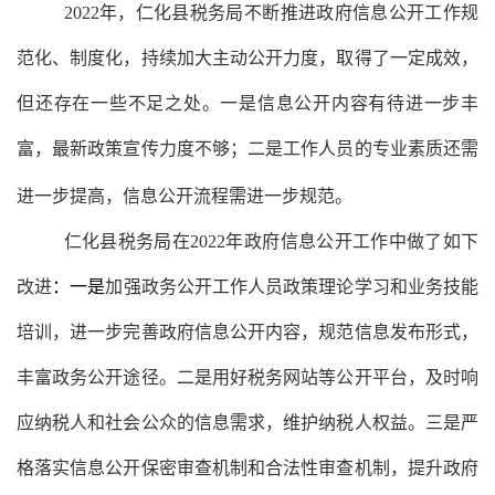
2022年，
仁化县
税务局不断推进政府信息公开工作
规
范化、
制度化，持续加大主动公开力度，取得了
一定
成效，
但
还存在一些不足之处
。
一
是
信息公开内容有待进一步丰
富，最新政策宣传力度不够；二
是
工作人员的专业素质还需
进一步提高，
信息公开流程需进一步规范
。
仁化县税务
局
在
2022年
政府信息公开工作
中做了如下
改进
：一是
加强政务公开
工作
人员政策理论学习和业务技能
培训，
进一步完善政府信息公开内容，规范信息发布形式，
丰富
政务公开途径
。二是
用好税务网站等公开平台，及时响
应纳税人和社会公众的信息需求，维护纳税人权益
。三是
严
格落实信息公开保密审查机制和合法性审查机制
，提升政府