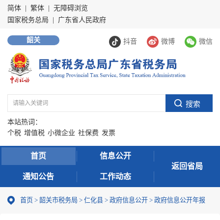
简体
|
繁体
|
无障碍浏览
国家税务总局
|
广东省人民政府
韶关
抖音
微博
微信
本站热词：
个税
增值税
小微企业
社保费
发票
首页
信息公开
返回省局
通知公告
工作动态
首页
>
韶关市税务局
>
仁化县
>
政府信息公开
>
政府信息公开年报