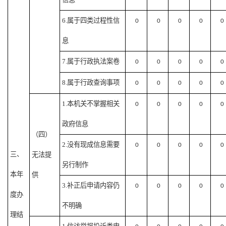
6.属于四类过程性信
0
0
0
0
0
息
7.属于行政执法案卷
0
0
0
0
0
8.属于行政查询事项
0
0
0
0
0
1.本机关不掌握相关
0
0
0
0
0
政府信息
（四）
2.没有现成信息需要
0
0
0
0
0
三、
无法提
另行制作
本年
供
3.补正后申请内容仍
0
0
0
0
0
度办
不明确
理结