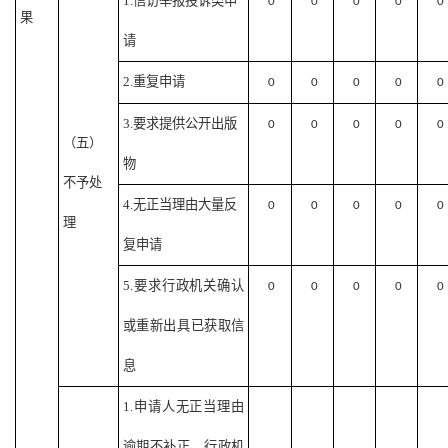
1.信访举报投诉类申
0
0
0
0
0
果
请
2.重复申请
0
0
0
0
0
3.要求提供公开出版
0
0
0
0
0
（五）
物
不予处
4.无正当理由大量反
0
0
0
0
0
理
复申请
5.要求行政机关确认
0
0
0
0
0
或重新出具已获取信
息
1.申请人无正当理由
逾期不补正、行政机