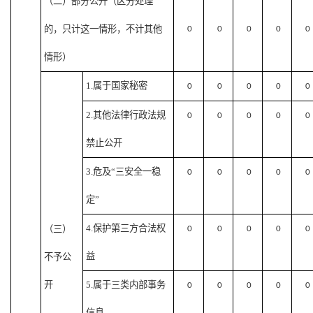
（二）部分公开
（区分处理
的，只计这一情形，不计其他
0
0
0
0
0
情形）
1.属于国家秘密
0
0
0
0
0
2.其他法律行政法规
0
0
0
0
0
禁止公开
3.危及“三安全一稳
0
0
0
0
0
定”
4.保护第三方合法权
（三）
0
0
0
0
0
益
不予公
开
5.属于三类内部事务
0
0
0
0
0
信息