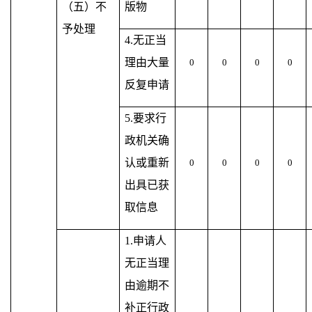
（五）不
版物
予处理
4.无正当
理由大量
0
0
0
0
反复申请
5.要求行
政机关确
认或重新
0
0
0
0
出具已获
取信息
1.申请人
无正当理
由逾期不
补正行政