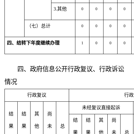
3.其他
0
0
0
0
（七）总计
0
0
0
0
四、结转下年度继续办理
1
0
0
0
四、
政府信息公开行政复议、行政诉讼
情况
行政复议
行政
未经复议直接起诉
结
结
其
尚
结
结
其
尚
果
果
他
未
总
果
果
他
未
总