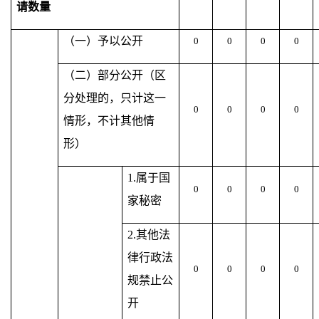
请数量
（一）予以公开
0
0
0
0
（二）部分公开（区
分处理的，只计这一
0
0
0
0
情形，不计其他情
形）
1.属于国
0
0
0
0
家秘密
2.其他法
律行政法
0
0
0
0
规禁止公
开