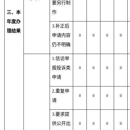
要另行制
作
三、本
年度办
3.补正后
理结果
申请内容
0
0
0
0
仍不明确
1.信访举
报投诉类
0
0
0
0
申请
2.重复申
0
0
0
0
请
3.要求提
供公开出
0
0
0
0