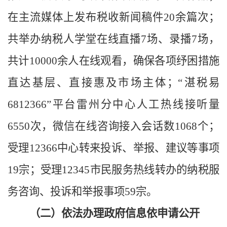
在主流媒体上发布税收新闻稿件
20余
篇
次；
共举办纳税人学堂在线直播
7场、录播
7
场，
共计
10000
余人在线观看，确保各项纾困措施
直达基层、直接惠及市场主体
；
“湛税易
6812366
”平台雷州分中心人工热线接听量
6550次，微信在线咨询接入会话数1068个；
受理12366中心转来投诉、举报
、建议等事项
19
宗；受理
12345市民服务热线转办的纳税服
务咨询、投诉和举报事项
59
宗
。
（二）依法办理政府信息依申请公开