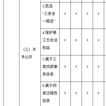
3.危及
“三安全
0
0
0
0
一稳定”
4.保护第
三方合法
0
0
0
0
权益
（三）不
予公开
5.属于三
类内部事
0
0
0
0
务信息
6.属于四
类过程性
0
0
0
0
信息