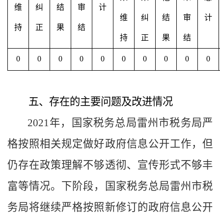
维
纠
结
审
计
维
纠
结
审
计
持
正
果
结
持
正
果
结
0
0
0
0
0
0
0
0
0
0
五、存在的主要问题及改进情况
202
1
年，
国家税务总局雷州市
税务局严
格按照相关规定做好政府信息公开工作，但
仍存在政策理解不够透彻、宣传形式不够丰
富等情况。下阶段，
国家税务总局雷州市
税
务局将继续严格按照新修订的政府信息公开