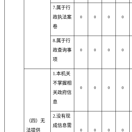
7.属于行
政执法案
0
0
0
0
卷
8.属于行
政查询事
0
0
0
0
项
1.本机关
不掌握相
0
0
0
0
关政府信
息
2.没有现
（四）无
成信息需
法提供
0
0
0
0