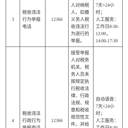
人对纳税
7天×24小
税收违法
人、扣缴
时；
3
行为举报
12366
义务人税
人工服务：
电话
收违法行
工作日8:30-
为进行的
12:00，
举报。
14:00-17:30
接受举报
人对税务
机关、税
务人员未
按规定执
行税收法
律、行政
自动语音：
法规、规
7天×24小
章和税收
税收违法
时；
规范性文
4
行政行为
12366
人工服务：
件，并给
举报电话
工作日8:30-