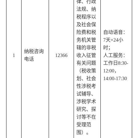
律、行政
法规、纳
税程序以
及社会保
险费和税
自动语音：
务机关管
7天×24小
辖的非税
时；
纳税咨询
1
12366
收入征管
人工服务：
电话
有关问题
工作日8:30-
（税收策
12:00，
划、社会
14:00-17:30
性涉税考
试辅导、
涉税学术
研究、探
讨等不在
受理范
围）。