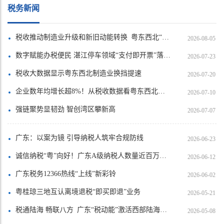
税务新闻
税收推动制造业升级和新旧动能转换
粤东西北“配角”变身广东新增长极
2026-08-05
数字赋能办税便民 湛江停车领域“支付即开票”落地见效
2026-07-23
税收大数据显示粤东西北制造业换挡提速
2026-07-20
企业数年均增长超8%！从税收数据看粤东西北制造业换挡提速
2026-07-10
强链聚势显韧劲 智创湾区攀新高
2026-07-07
广东：以案为镜 引导纳税人筑牢合规防线
2026-06-23
诚信纳税“粤”向好！广东A级纳税人数量近百万再创新高
2026-06-12
广东税务12366热线“上线”新彩铃
2026-06-02
粤桂琼三地互认离境退税“即买即退”业务
2026-05-21
税通陆海 畅联八方
广东“税动能”激活西部陆海新通道“出海口
2026-05-08