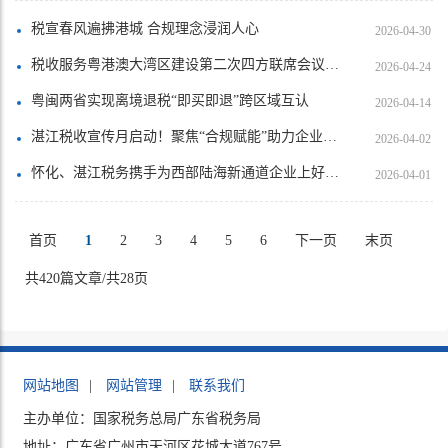
税宣春风遍拂港城 合规理念浸润人心
2026-04-30
税收服务粤港澳大湾区建设第二次四方联席会议在澳门召开
2026-04-24
粤闽两省实现离境退税“即买即退”跨区域互认
2026-04-14
湛江税收宣传月启动！聚焦“合规赋能”助力企业发展
2026-04-02
怀化、湛江税务携手为西部陆海新通道企业上好“春天的课”
2026-04-01
首页
1
2
3
4
5
6
下一页
末页
共420篇文章/共28页
网站地图
|
网站管理
|
联系我们
主办单位：国家税务总局广东省税务局
地址：广东省广州市天河区花城大道767号