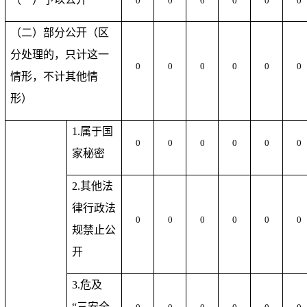
0
0
0
0
0
0
（二）部分公开（区
分处理的，只计这一
0
0
0
0
0
0
情形，不计其他情
形）
1.属于国
0
0
0
0
0
0
家秘密
2.其他法
律行政法
0
0
0
0
0
0
规禁止公
开
3.危及
“三安全