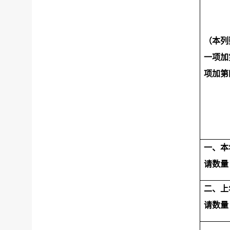
（本列
一项加
项加第
一、本
请数量
二、上
请数量