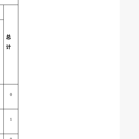
总
计
0
1