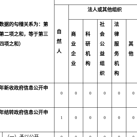
法人或其他组织
数据的勾稽关系为：第
社
法
自
第二项之和，等于第三
商
科
会
律
然
四项之和）
业
研
公
服
其
人
企
机
益
务
他
业
构
组
机
织
构
年新收政府信息公开申
0
0
0
0
0
0
年结转政府信息公开申
1
0
0
0
0
0
（一）予以公开