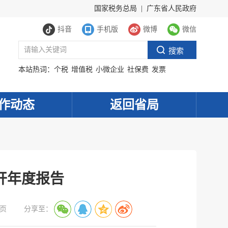
国家税务总局
|
广东省人民政府
抖音
手机版
微博
微信
本站热词：
个税
增值税
小微企业
社保费
发票
作动态
返回省局
开年度报告
页
分享至：