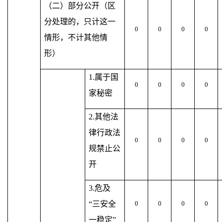
（二）部分公开（区
分处理的，只计这一
0
0
0
0
情形，不计其他情
形）
1.属于国
0
0
0
0
家秘密
2.其他法
律行政法
0
0
0
0
规禁止公
开
3.危及
“三安全
0
0
0
0
一稳定”