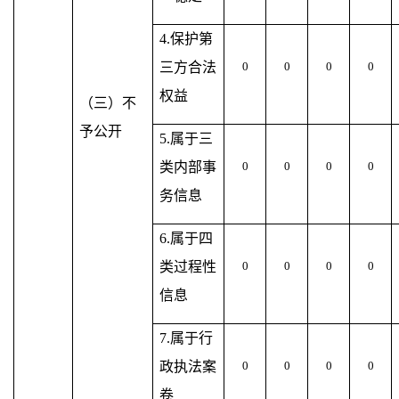
4.保护第
三方合法
0
0
0
0
权益
（三）不
予公开
5.属于三
类内部事
0
0
0
0
务信息
6.属于四
类过程性
0
0
0
0
信息
7.属于行
政执法案
0
0
0
0
卷