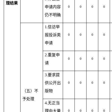
理结果
申请内容
0
0
0
0
仍不明确
1.信访举
报投诉类
0
0
0
0
申请
2.重复申
0
0
0
0
请
3.要求提
供公开出
0
0
0
0
（五）不
版物
予处理
4.无正当
理由大量
0
0
0
0