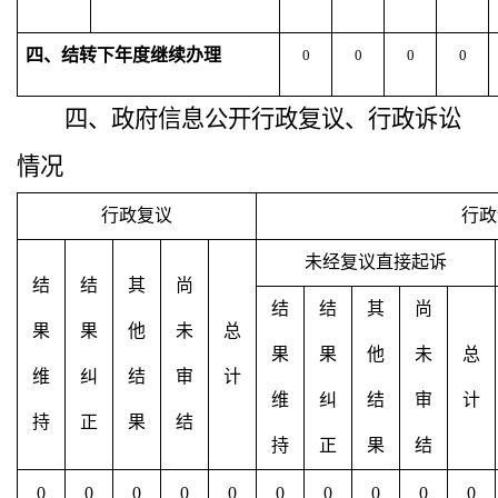
四、结转下年度继续办理
0
0
0
0
四、政府信息公开行政复议、行政诉讼
情况
行政复议
行政
未经复议直接起诉
结
结
其
尚
结
结
其
尚
果
果
他
未
总
果
果
他
未
总
维
纠
结
审
计
维
纠
结
审
计
持
正
果
结
持
正
果
结
0
0
0
0
0
0
0
0
0
0