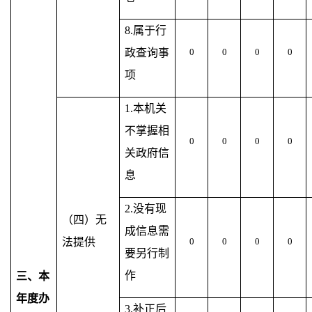
8.属于行
政查询事
0
0
0
0
项
1.本机关
不掌握相
0
0
0
0
关政府信
息
2.没有现
（四）无
成信息需
法提供
0
0
0
0
要另行制
作
三、本
年度办
3.补正后