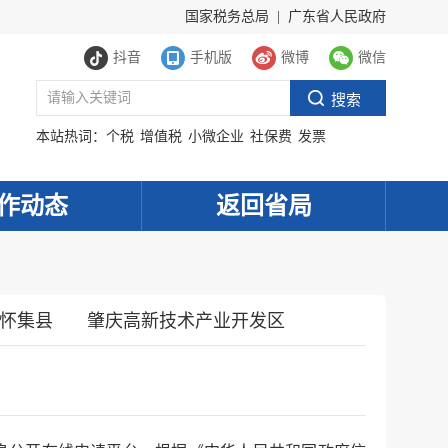
国家税务总局
|
广东省人民政府
抖音
手机版
微博
微信
本站热词：
个税
增值税
小微企业
社保费
发票
作动态
返回省局
怀集县
肇庆高新技术产业开发区