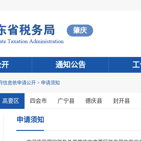
肇庆
公开
通知公告
工
府信息依申请公开
>
申请须知
高要区
四会市
广宁县
德庆县
封开县
申请须知