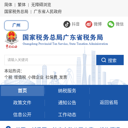
简体
|
繁体
|
无障碍浏览
国家税务总局
|
广东省人民政府
抖音
微博
微信
广州
本站热词：
个税
增值税
小微企业
社保费
发票
首页
纳税服务
返回省局
政策文件
通知公告
信息公开
工作动态