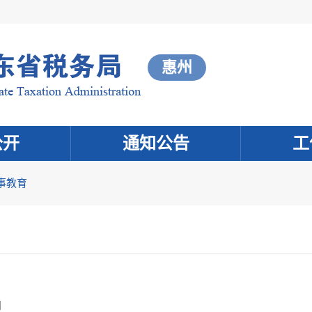
惠州
公开
通知公告
工
事教育
知