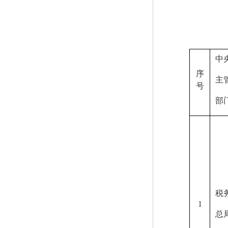
中
序
主
号
部
税
1
总