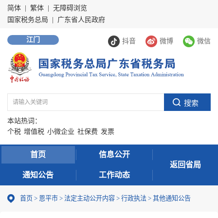
简体
|
繁体
|
无障碍浏览
国家税务总局
|
广东省人民政府
江门
抖音
微博
微信
本站热词：
个税
增值税
小微企业
社保费
发票
首页
信息公开
返回省局
通知公告
工作动态
首页
>
恩平市
>
法定主动公开内容
>
行政执法
>
其他通知公告