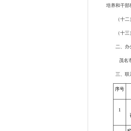
培养和干部
（十二
（十三
二、办
茂名市
三、联
序号
1