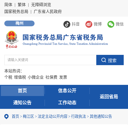
简体
|
繁体
|
无障碍浏览
国家税务总局
|
广东省人民政府
梅州
抖音
微博
微信
本站热词：
个税
增值税
小微企业
社保费
发票
首页
信息公开
返回省局
通知公告
工作动态
首页
>
梅江区
>
法定主动公开内容
>
行政执法
>
其他通知公告