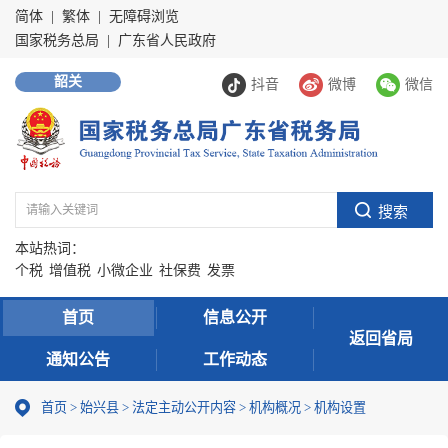
简体
|
繁体
|
无障碍浏览
国家税务总局
|
广东省人民政府
韶关
抖音
微博
微信
本站热词：
个税
增值税
小微企业
社保费
发票
首页
信息公开
返回省局
通知公告
工作动态
首页
>
始兴县
>
法定主动公开内容
>
机构概况
>
机构设置