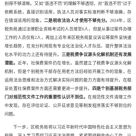
别得不够清晰。又如“首违不罚”的理解不够透彻，对“首违不罚”过于
依赖系统，直接识别适用，执法人员对事实标准判断不够准确，存
在错误适用的现象。
二是税收法治人才使用不够充分。
2024年，区
税务局通过法律职业资格考试的人员增至6人，但是从事过案件办理
工作的人员仅有2人，再加上近年来区税务局复议诉讼等案件呈快速
增长趋势，在充分利用现有专业化法治化人才队伍、提升整体法治
化水平的功力上还有待提升。
三是税费争议源头化解机制还有发展
潜能。
近年，社保费案件仍在增长，虽然建立了税费争议源头化解
机制，但是个别税务干部存在用老方法旧经验开展工作的现象，在
运用法治思维和法治方式解决实际问题的能力方面有待提升，在稳
妥处置社保费案件方面还需要更进一步提升。
四是个别基层税务部
门对规范性文件工作的重要性认识不到位。
在规范性文件清理工作
中发现，存在评估论证、公开征求意见等制发程序落实不够到位的
问题。
下一步，区税务局将以习近平新时代中国特色社会主义思想为
指导，深入学习贯彻习近平法治思想，紧紧围绕税收中心工作，认