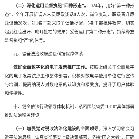
（二）深化运用监督执纪“四种形态”。
2024年，用好“第一种形
态”，全年开展新调入人员廉政谈话8人次，岗位变动、职级晋升廉
政谈话28次，对1名干部采取了谈话提醒、5名干部批评教育，切实
起到红脸出汗、咬耳扯袖的效果；妥善运用“第二种形态”，持续释放
监督执纪“严”的信号。
九、健全法治政府建设科技保障体系
做好全面数字化的电子发票推广工作。
按照上级关于全面数字
化的电子发票试点工作整体部署，积极对数电票使用单位进行宣传
与培训，提高纳税人对数电票的认知度和接受度，提升了用户体验
和便捷性。
十、健全依法行政领导体制机制，紧密围绕省委“1310”具体部署
推动法治税务建设
（一）加强党对税收法治化建设的全面领导。
深入学习领会习
近平法治思想，认真贯彻落实上级决策部署，坚持“国之大者”，正确