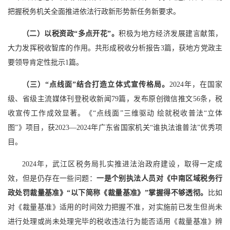
把握税务机关全面推进依法行政新形势新任务新要求。
（二）以税资政“多点开花”。
积极为地方经济发展建言献策，
大力发挥税收智库的作用。共形成税收分析报告3篇，获地方党政主
要领导肯定性批示1篇。
（三）“点线面”结合打造立体式宣传格局。
2024年，在国家
级、省级主流媒体刊登税收新闻79篇，发布原创微信推文56条，税
收宣传工作成效显著。《“点线面”三维驱动 绘就税收普法“立体
图”》项目，获2023—2024年广东省国家机关“谁执法谁普法”优秀项
目。
2024年，武江区税务局扎实推进法治政府建设，取得一定成
效，但是仍存在一些问题：
一是个别执法人员对《中南区域税务行
政处罚裁量基准》“以下简称《裁量基准》”掌握
得
不够透彻。
比如
对《裁量基准》适用的时间效力把握不准，对实施前已发生但尚未
进行处理或尚未处理完毕的税收违法行为能否适用《裁量基准》辨