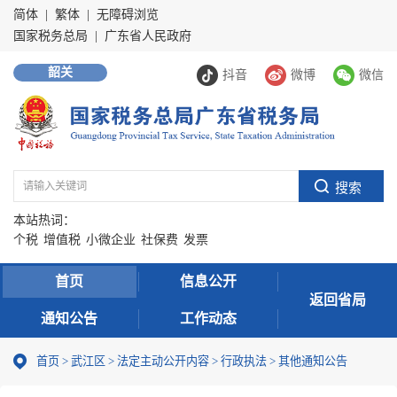
简体
|
繁体
|
无障碍浏览
国家税务总局
|
广东省人民政府
韶关
抖音
微博
微信
本站热词：
个税
增值税
小微企业
社保费
发票
首页
信息公开
返回省局
通知公告
工作动态
首页
>
武江区
>
法定主动公开内容
>
行政执法
>
其他通知公告