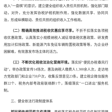
收入“一盘棋”的意识，建立健全组织收入责任共担机制，强化部门联
动，对外，充分发挥协税护税机制作用，强化数据共享、协同共
治，形成纵横联动、责任共担的组织收入工作格局。
（二）精确高效推进税收优惠应享尽享。
不折不扣落实各项税
收优惠政策，认真落实小规模纳税人减征增值税优惠政策、研发费
用加计扣除政策、新能源汽车免征车辆购置税政策等等，为企业纾
困解难，有效激发市场主体的活力。
（三）不断优化税收法治化营商环境。
落实好“便民办税春风行
动”，举办政策宣传14场次，惠及纳税人缴费人1,300余人次，走访地
方党政部门和企业759户次，收集反馈意见23条。建立税企微信服务
群22个、税务内部粤政易联络群1个，落细落实“一口进出”服务机
制。
三、健全依法行政制度体系
抓好税务规范性文件清理。
严格落实税务规范性文件制定管理