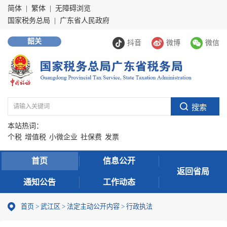
简体
|
繁体
|
无障碍浏览
国家税务总局
|
广东省人民政府
韶关
抖音
微博
微信
本站热词：
个税
增值税
小微企业
社保费
发票
首页
信息公开
返回省局
通知公告
工作动态
首页
>
武江区
>
法定主动公开内容
>
行政执法