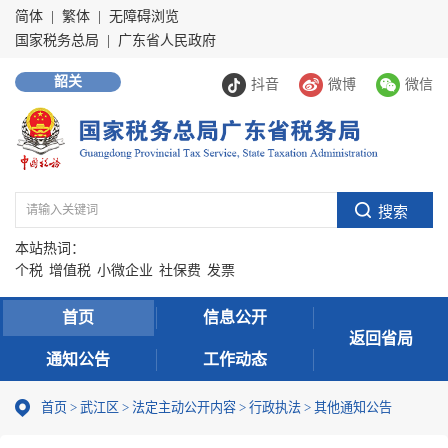
简体
|
繁体
|
无障碍浏览
国家税务总局
|
广东省人民政府
韶关
抖音
微博
微信
本站热词：
个税
增值税
小微企业
社保费
发票
首页
信息公开
返回省局
通知公告
工作动态
首页
>
武江区
>
法定主动公开内容
>
行政执法
>
其他通知公告