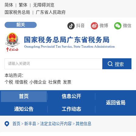
简体
|
繁体
|
无障碍浏览
国家税务总局
|
广东省人民政府
韶关
抖音
微博
微信
本站热词：
个税
增值税
小微企业
社保费
发票
首页
信息公开
返回省局
通知公告
工作动态
首页
>
新丰县
>
法定主动公开内容
>
其他信息