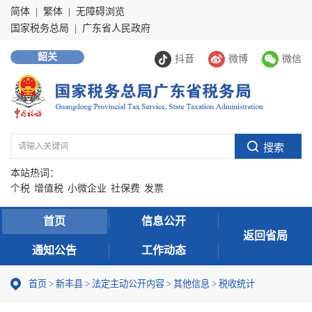
简体
|
繁体
|
无障碍浏览
国家税务总局
|
广东省人民政府
韶关
抖音
微博
微信
本站热词：
个税
增值税
小微企业
社保费
发票
首页
信息公开
返回省局
通知公告
工作动态
首页
>
新丰县
>
法定主动公开内容
>
其他信息
>
税收统计