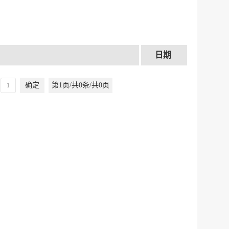
日期
确定
第1页/共0条/共0页
服务网
政务
公示
执法
税务局
电子