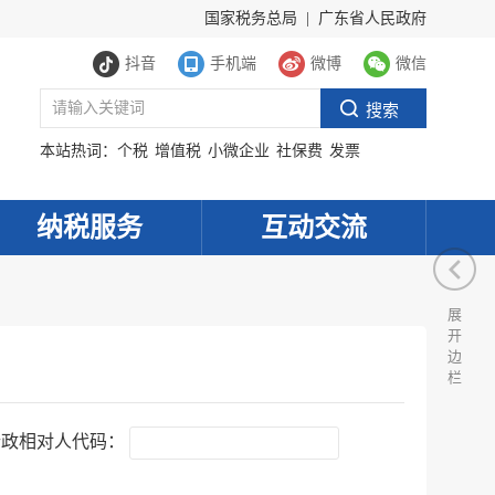
国家税务总局
|
广东省人民政府
抖音
手机端
微博
微信
本站热词：
个税
增值税
小微企业
社保费
发票
纳税服务
互动交流
展
开
边
栏
行政相对人代码：